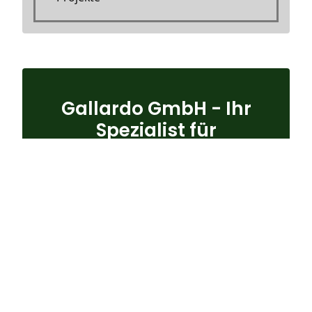
Gallardo GmbH - Ihr
Spezialist für
Abbruch-arbeiten
Mit jahrelanger Erfahrung und einem Team
von Fachleuten ist die Gallardo GmbH Ihr
zuverlässiger Partner für Abbrucharbeiten.
Wir stehen für Qualität, Effizienz und
Kundenzufriedenheit.
Kontaktaufnehmen