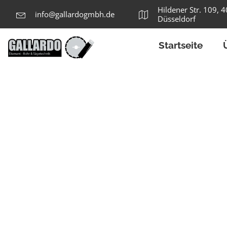
Hildener Str. 109, 
info@gallardogmbh.de
Düsseldorf
Startseite