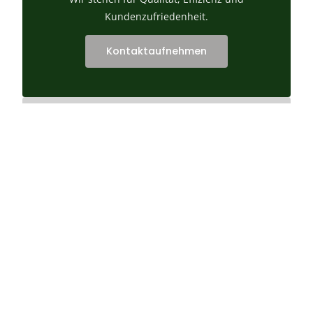
Kundenzufriedenheit.
Kontaktaufnehmen
Einsatzgebiet
Ihr Spezialist für Betonpressen und
Kernbohrungen in Düsseldorf Krefeld, Duisburg,
Essen, Wuppertal, Solingen, Leverkusen,
Grevenboich, Mönchengladbach, Viersen.