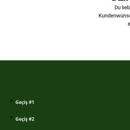
Du lie
Kundenwünsch
Geçiş #1
Geçiş #2