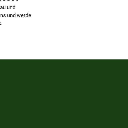
bau und
uns und werde
.