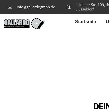
Hildener Str. 109, 
info@gallardogmbh.de
Düsseldorf
Startseite
Ü
DEI