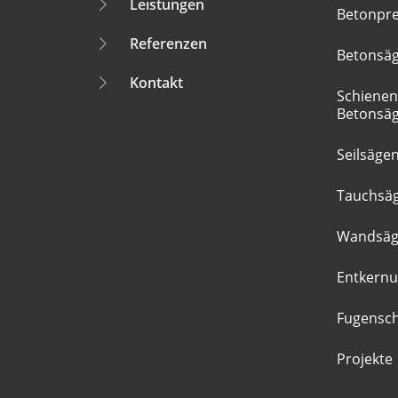
Leistungen
Betonpr
Referenzen
Betonsä
Kontakt
Schienen
Betonsä
Seilsäge
Tauchsä
Wandsä
Entkern
Fugensc
Projekte