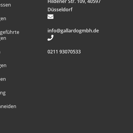
Hildener Str. 109, 40597
essen
Düsseldorf
gen
info@gallardogmbh.de
geführte
gen
n
0211 93070533
gen
gen
ung
hneiden